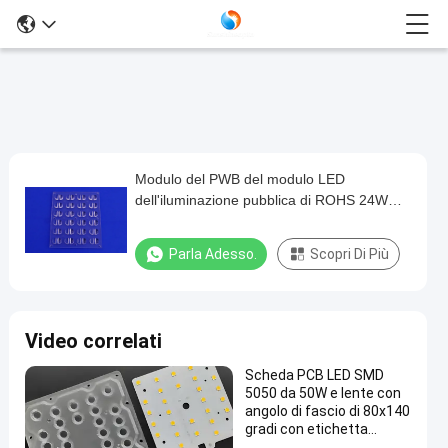
Modulo del PWB del modulo LED
Modulo
dell'iluminazione pubblica di ROHS 24W
del
LED per la sostituzione dell'iluminazione
PWB
pubblica
Parla Adesso.
Scopri Di Più
del
modulo
LED
Video correlati
dell'iluminazione
Scheda PCB LED SMD
pubblica
5050 da 50W e lente con
di
angolo di fascio di 80x140
gradi con etichetta
ROHS
privata