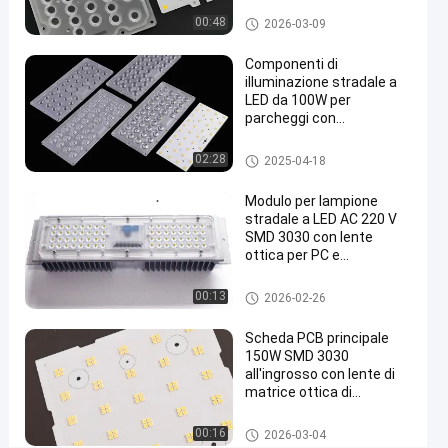
24W
Modulo dell'iluminazione pubb
00:48
2026-03-09
lica del LED
LED
Componenti di
per
illuminazione stradale a
la
LED da 100W per
parcheggi con
sostituzione
temperatura di colore
dell'iluminazione
3000K-6000K
Componenti dell'iluminazione
02:28
2025-04-18
pubblica del LED
pubblica
Modulo per lampione
Parla
stradale a LED AC 220 V
Modulo
2025-
55
SMD 3030 con lente
adesso.
dell'iluminazione
ottica per PC e
08-13
opinioni
pubblica del LED
Condividi
dissipatore di calore
Componenti dell'iluminazione
00:13
2026-02-26
#
pubblica del LED
l'iluminazione
Scheda PCB principale
pubblica ha
150W SMD 3030
all'ingrosso con lente di
condotto la
matrice ottica di
modifica
trasmissione del 91%
#
Modulo dell'iluminazione pubb
00:16
2026-03-04
sostituzioni
lica del LED