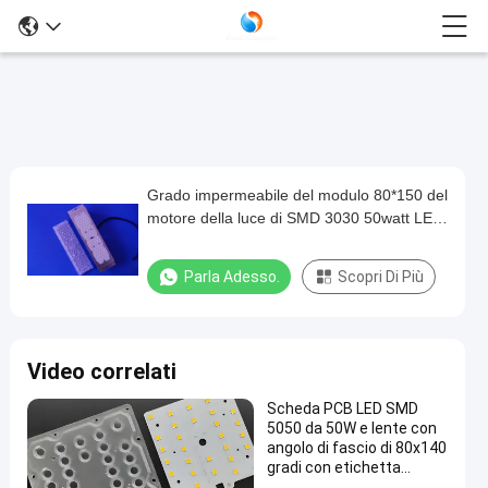
Grado impermeabile del modulo 80*150 del
Grado
motore della luce di SMD 3030 50watt LED
impermeabile
con la lente
del
Parla Adesso.
Scopri Di Più
modulo
80*150
del
Video correlati
motore
Scheda PCB LED SMD
della
5050 da 50W e lente con
luce
angolo di fascio di 80x140
gradi con etichetta
di
privata