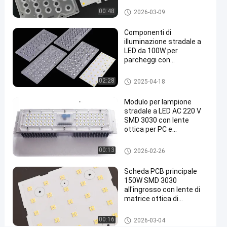
SMD
Modulo dell'iluminazione pubb
00:48
2026-03-09
lica del LED
3030
Componenti di
50watt
illuminazione stradale a
LED
LED da 100W per
parcheggi con
con
temperatura di colore
la
3000K-6000K
Componenti dell'iluminazione
02:28
2025-04-18
pubblica del LED
lente
Modulo per lampione
Parla
stradale a LED AC 220 V
Modulo
2025-
13294
SMD 3030 con lente
adesso.
dell'iluminazione
ottica per PC e
09-11
opinioni
pubblica del LED
Condividi
dissipatore di calore
Componenti dell'iluminazione
00:13
2026-02-26
#
pubblica del LED
l'iluminazione
Scheda PCB principale
pubblica ha
150W SMD 3030
all'ingrosso con lente di
condotto la
matrice ottica di
modifica
trasmissione del 91%
#
Modulo dell'iluminazione pubb
00:16
2026-03-04
sostituzioni
lica del LED