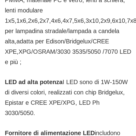
PMMA, materiale PC e vetro, lenti a schiera,
lenti modulare
1x5,1x6,2x6,2x7,4x6,4x7,5x6,3x10,2x9,6x10,7x
per lampadina stradale/lampada a candela
alta,adatta per Edison/Bridgelux/CREE
XPE,XPG/OSRAM/3030 3535/5050 /7070 LED
e più ;
LED ad alta potenza
I LED sono di 1W-150W
di diversi colori, realizzati con chip Bridgelux,
Epistar e CREE XPE/XPG, LED Ph
3030/5050.
Fornitore di alimentazione LED
includono