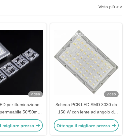
Vista più > >
video
video
ED per illuminazione
Scheda PCB LED SMD 3030 da
mpermeabile 50*50mm,
150 W con lente ad angolo di
sso luminoso 160lm/W
fascio TYPE2-M per modulo
l migliore prezzo
Ottenga il migliore prezzo
luminoso Grossista