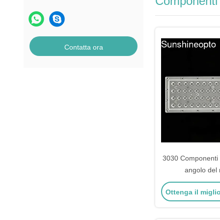
Componenti d
Contatta ora
3030 Componenti ot
angolo del
140W/150
Ottenga il migli
dell'iluminazione 
LED 