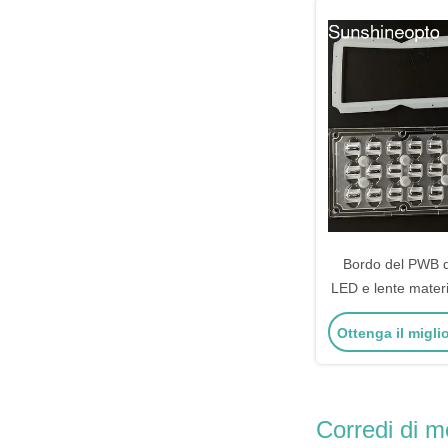
Bordo del PWB 
LED e lente materi
grado ottico di an
Ottenga il migli
di 163X85 gradi pe
Corredi di m