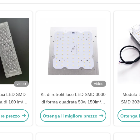
video
video
r luci LED SMD
Kit di retrofit luce LED SMD 3030
Modulo L
za di 160 lm/W
di forma quadrata 50w 150lm/W
SMD 3030
cio di 80x150
con guarnizione in silicone per
eff
ore prezzo
Ottenga il migliore prezzo
Ottenga i
i
illuminazione esterna