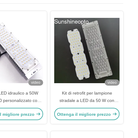
video
video
ED idraulico a 50W
Kit di retrofit per lampione
 personalizzato con
stradale a LED da 50 W con
icienza 160lm/W
modulo luminoso a LED SMD
l migliore prezzo
Ottenga il migliore prezzo
3030 da 160 lm/w con lente
ottica per PC