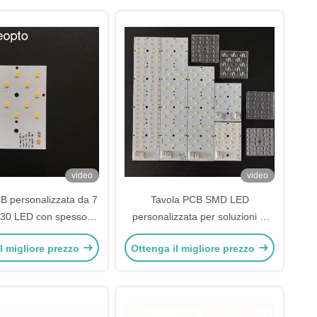
video
video
 personalizzata da 7
Tavola PCB SMD LED
0 LED con spessore
personalizzata per soluzioni di
m e dimensioni 50x70
illuminazione superiori
l migliore prezzo
Ottenga il migliore prezzo
mm