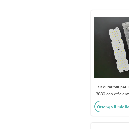
Kit di retrofit pe
3030 con efficien
e angolo del fas
Ottenga il migli
grad