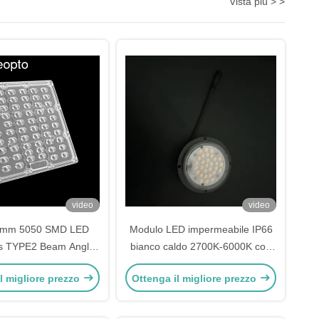
Vista più > >
video
video
5mm 5050 SMD LED
Modulo LED impermeabile IP66
ns TYPE2 Beam Angle
bianco caldo 2700K-6000K con
Light Lens per 60W
angolo del fascio di 90 gradi
l migliore prezzo
Ottenga il migliore prezzo
W Street Lights