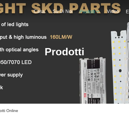
Casa.
Su Di Noi
Video
Prodotti
E
Prodotti
tti Online