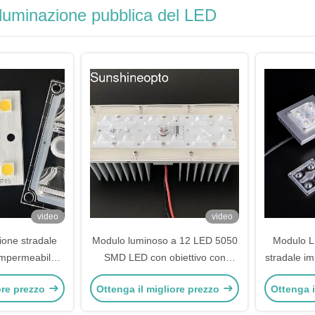
iluminazione pubblica del LED
video
video
one stradale
Modulo luminoso a 12 LED 5050
Modulo L
mpermeabile
SMD LED con obiettivo con
stradale i
cheda LED e
angolo del fascio da 173 mm
alto flu
ore prezzo
Ottenga il migliore prezzo
Ottenga i
e
145x70 gradi per illuminazione
stradale