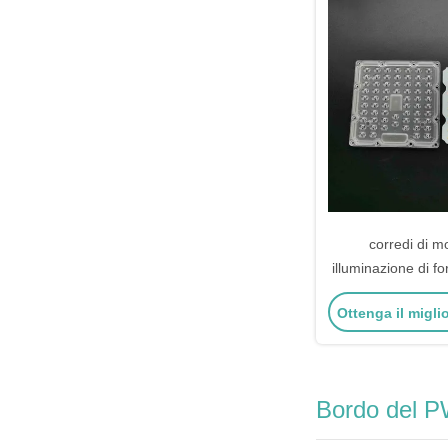
corredi di mo
illuminazione di 
del quadrato di 5
Ottenga il migli
LED per la lampad
Bordo del 