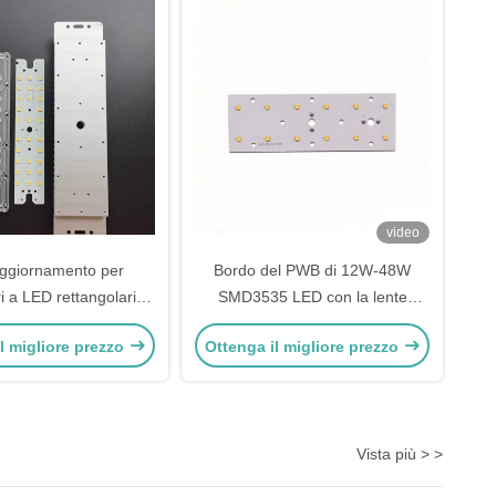
video
 aggiornamento per
Bordo del PWB di 12W-48W
 a LED rettangolari,
SMD3535 LED con la lente
D per lampadari SKD
dell'angolo d'apertura 143×70°
l migliore prezzo
Ottenga il migliore prezzo
per illuminazione stradale
Vista più > >