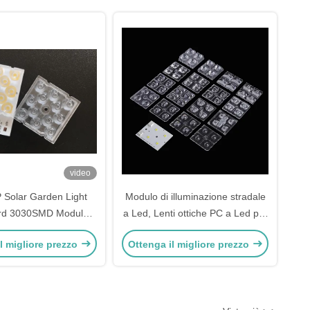
video
Solar Garden Light
Modulo di illuminazione stradale
rd 3030SMD Modulo
a Led, Lenti ottiche PC a Led per
ersonalizzato
illuminazione stradale IESNA
l migliore prezzo
Ottenga il migliore prezzo
Tipo II