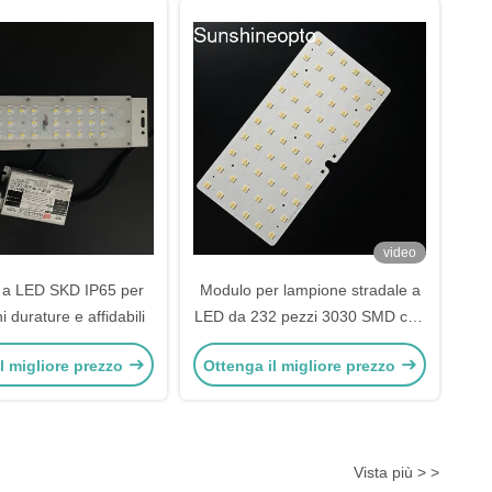
video
a LED SKD IP65 per
Modulo per lampione stradale a
i durature e affidabili
LED da 232 pezzi 3030 SMD con
angolo del fascio di 115x150
l migliore prezzo
Ottenga il migliore prezzo
gradi e lente per PC di grado
ottico
Vista più > >