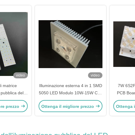
video
video
di matrice
Illuminazione esterna 4 in 1 SMD
7W 6S2P 
 pubblica del
5050 LED Modulo 10W-15W Con
PCB Boa
el modulo 50W
lente a 150x75 gradi
p
ore prezzo
Ottenga il migliore prezzo
Ottenga i
mpada di via
impermeabile
C