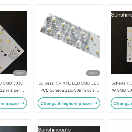
video
video
D SMD 3030
16 pezzi CR XTE LED SMD LED
Scheda PCB
12 in 1 per
PCB Scheda 215x58mm con 2
W SMD 303
zione
anni di garanzia
di 1,5 m
ore prezzo
Ottenga il migliore prezzo
Ottenga i