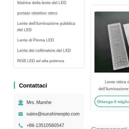
Matrice della lente del LED
portato obiettivo ottico
Lente dell'iluminazione pubblica
del LED
Lente di Pmma LED
Lente del collimatore del LED
RGB LED ad alta potenza
1W alto potere guidato
PANNOCCHIA LED di alto potere
Lente ottica 
Contattaci
dell'iluminazione
Lente di vetro del LED
modulo del PWB d
Ottenga il migli
Mrs. Marshe
SMD3030 della la
del P
sales@sunshineopto.com
+86-13510560547