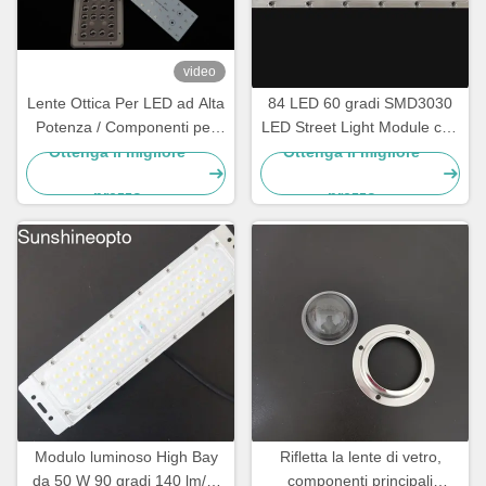
video
Lente Ottica Per LED ad Alta
84 LED 60 gradi SMD3030
Potenza / Componenti per
LED Street Light Module con
Lampioni Stradali a LED per
efficienza di 140lm/w e PC
Ottenga il migliore
Ottenga il migliore
Lampade Stradali
Lens
prezzo
prezzo
Modulo luminoso High Bay
Rifletta la lente di vetro,
da 50 W 90 gradi 140 lm/W
componenti principali