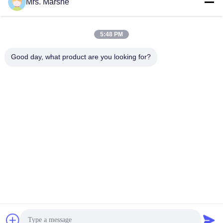
Mrs. Marshe
Contatto rapido
5:48 PM
Indirizzo
Room7E, bloccano A, edificio di Binfen Shiji, strada di
Good day, what product are you looking for?
Longxiang, distretto di Longgang, Shenzhen, Cina 518172
Telefono
86--13510560547
E-mail
sales@sunshineopto.com
Politica sulla privacy
|
Mappa del sito
| Buona qualità della
Cina Modulo dell'iluminazione pubblica del LED Fornitore. © di
Copyright 2014-2026 Sunshine Opto-electronics Enterprise