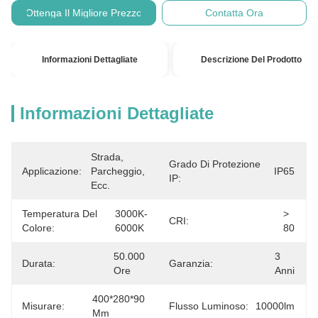
Ottenga Il Migliore Prezzo
Contatta Ora
Informazioni Dettagliate
Descrizione Del Prodotto
Informazioni Dettagliate
Strada, 
Grado Di Protezione
Applicazione:
Parcheggio, 
IP65
IP:
Ecc.
Temperatura Del
3000K-
> 
CRI:
Colore:
6000K
80
50.000 
3 
Durata:
Garanzia:
Ore
Anni
400*280*90 
Misurare:
Flusso Luminoso:
10000lm
Mm