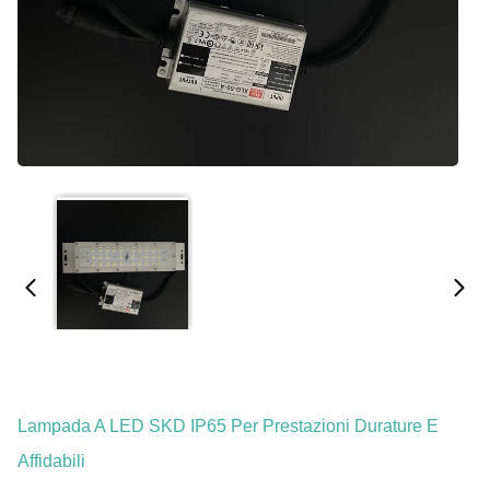
Lampada A LED SKD IP65 Per Prestazioni Durature E
Affidabili