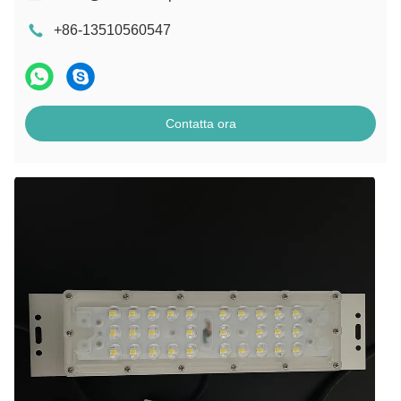
+86-13510560547
Contatta ora