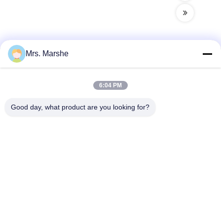
Mrs. Marshe
Contatto rapido
6:04 PM
Indirizzo
Good day, what product are you looking for?
Room7E, bloccano A, edificio di Binfen Shiji, strada di
Longxiang, distretto di Longgang, Shenzhen, Cina 518172
Telefono
86--13510560547
E-mail
sales@sunshineopto.com