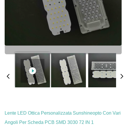
Lente LED Ottica Personalizzata Sunshineopto Con Vari
Angoli Per Scheda PCB SMD 3030 72 IN 1