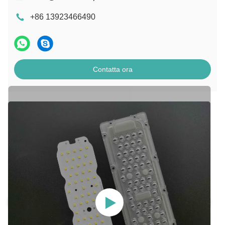
+86 13923466490
Contatta ora