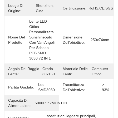
Luogo Di
Shenzhen, 
Certificazione:
RoHS,CE,SGS
Origine:
Cina
Lente LED 
Ottica 
Personalizzata 
Nome Del
Sunshineopto 
Dimensione
250x74mm
Prodotto:
Con Vari Angoli 
Dell'obiettivo:
Per Scheda 
PCB SMD 
3030 72 IN 1
Angolo Del Raggio
Grado 
Materiale Delle
Computer 
Lente:
80x150
Lenti:
Ottico
Led 
Trasmittanza
> 
Partita Guidata:
SMD3030
Dell'obiettivo:
93%
Capacità Di
5000PCS/MONTHs
Alimentazione:
sostituzioni leggere principali
, 