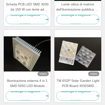
Scheda PCB LED SMD 3030
Lente ottica di matrice
da 150 W con lente ad
dell'iluminazione pubblica del
angolo di fascio TYPE2-M
modulo del PWB del modulo
Ottenga il migliore
Ottenga il migliore
per modulo luminoso
50W SMD3030 della
prezzo
prezzo
Grossista
lampada di via del PC
video
video
Illuminazione esterna 4 in 1
7W 6S2P Solar Garden Light
SMD 5050 LED Modulo
PCB Board 3030SMD
10W-15W Con lente a
Modulo personalizzato
Ottenga il migliore
Ottenga il migliore
150x75 gradi impermeabile
prezzo
prezzo