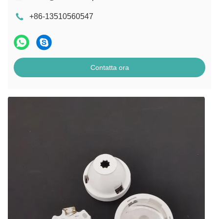
+86-13510560547
Contatta ora