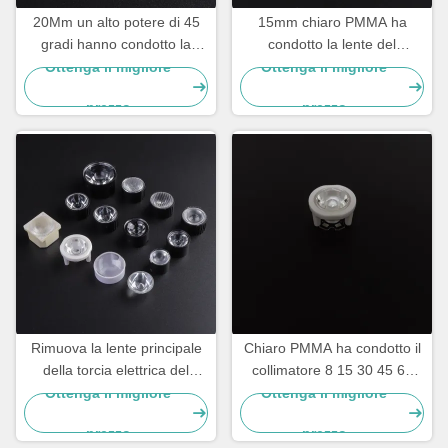
20Mm un alto potere di 45
15mm chiaro PMMA ha
gradi hanno condotto la
condotto la lente del
lente del collimatore, modulo
collimatore, lente leggera
Ottenga il migliore
Ottenga il migliore
leggero principale ROHS
principale per la torcia Led
prezzo
prezzo
Rimuova la lente principale
Chiaro PMMA ha condotto il
della torcia elettrica del
collimatore 8 15 30 45 60
collimatore PMMA 40 gradi,
una lente da 120 gradi con
Ottenga il migliore
Ottenga il migliore
trasmissione di 93%
ROHS
prezzo
prezzo