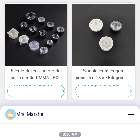
5 lente del collimatore del
Singola lente leggera
fascio stretto PMMA LED di
principale 15 x 45degree del
grado, lenti della torcia del
collimatore per iluminazione
Ottenga il migliore
Ottenga il migliore
LED
pubblica
prezzo
prezzo
Mrs. Marshe
Contatto rapido
8:10 AM