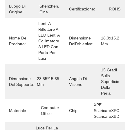
Luogo Di
Shenzhen, 
Certificazione:
ROHS
Origine:
Cina
Lenti A 
Riflettore A 
LED Lenti A 
Nome Del
Dimensione
18.9x15.2 
Collimatore 
Prodotto:
Dell'obiettivo:
Mm
A LED Con 
Porta Per 
Luci
15 Gradi 
Sulla 
Dimensione
23.55*15,65 
Angolo Di
Superficie 
Del Supporto:
Mm
Visione:
Della 
Perla
XPE 
Computer 
Materiale:
Chip:
ScaricareXPC 
Ottico
ScaricareXBD
Luce Per La 