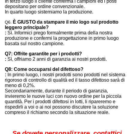
In terzo luogo il cliente conferma i campioni ed i posti
depositano per ordine convenzionale.
In quarto luogo sistemiamo la produzione.
È GIUSTO da stampare il mio logo sul prodotto
Q6.
leggero principale?
:
Sì. Informici prego formalmente prima della nostra
produzione e confermi la progettazione in primo luogo
basata sul nostro campione.
Q7: Offrite garantite per i prodotti?
:
Sì, offriamo 2 anni di garanzia ai nostri prodotti.
Q8: Come occuparsi del difettoso?
:
In primo luogo, i nostri prodotti sono prodotti nel sistema
rigoroso di controllo di qualità ed il tasso difettoso sarà di
meno di 0,2%.
Secondariamente, durante il periodo di garanzia,
invieremo le nuove luci con nuovo ordine per la piccola
quantità. Per i prodotti difettosi in lotti, li ripareremo e
rispedirli a voi o ai noi possono discutere la soluzione
compreso il richiamo secondo la situazione reale.
Se dovete personalizzare, contattici