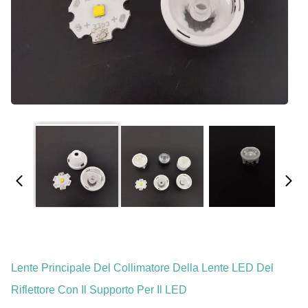
Lente Principale Del Collimatore Della Lente LED Del
Riflettore Con Il Supporto Per Il LED