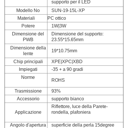
supporto per il LED
Modello No
SUN-19-15L-XP
Materiali
PC ottico
Potere
1W|3W
Dimensione del
Dimensione del supporto:
PWB
23.55*15.65mm
Dimensione della
19*10.75mm
lente
Chip principali
XPE|XPC|XBD
Impiegati
-35 + a 90 gradi
Norme
ROHS
Trasmissione
93%
Accessorio
supporto bianco
Riflettore, luce della Parete-
Applicazione
rondella, plafoniera
Angolo d'apertura
superficie della perla 15degree