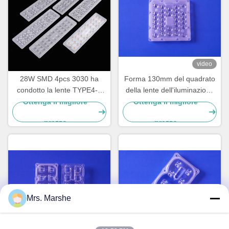
video
28W SMD 4pcs 3030 ha
Forma 130mm del quadrato
condotto la lente TYPE4-S
della lente dell'iluminazione
dell'iluminazione pubblica
pubblica di SunshineOpto
Ottenga il migliore
Ottenga il migliore
per iluminazione pubblica
LED 30 punti di SMD 5050
prezzo
prezzo
Mrs. Marshe