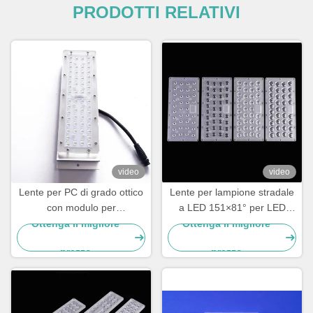
PRODOTTI RELATIVI
video
video
Lente per PC di grado ottico
Lente per lampione stradale
con modulo per
a LED 151×81° per LED
illuminazione stradale a LED
SMD 3030 Produttore di
Ottenga il migliore
Ottenga il migliore
SMD 3030 56 in 1 per
ottiche per illuminazione
prezzo
prezzo
illuminazione di strade,
stradale ad alta trasmittanza
autostrade e aree