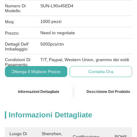
Numero Di
SUN-L90x45ED4
Modello:
1000 pezzi
Moq:
Need to negotiate
Prezzo:
Dettagli Dell'
5000pcs/ctn
Imballaggio:
Condizioni Di
T/T, Paypal, Western Union, grammo dei soldi
Pagamento:
Ottenga Il Migliore Prezzo
Contatta Ora
Informazioni Dettagliate
Descrizione Del Prodotto
Informazioni Dettagliate
Luogo Di
Shenzhen, 
Certificazione:
ROHS