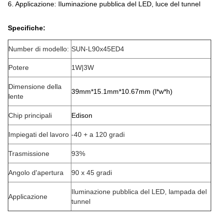
6.
Applicazione: Iluminazione pubblica del LED, luce del tunnel
Specifiche:
Number di modello:
SUN-L90x45ED4
Potere
1W|3W
Dimensione della
39mm*15.1mm*10.67mm (l*w*h)
lente
Chip principali
Edison
Impiegati del lavoro
-40 + a 120 gradi
Trasmissione
93%
Angolo d'apertura
90 x 45 gradi
Iluminazione pubblica del LED, lampada del
Applicazione
tunnel