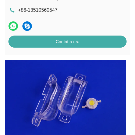
+86-13510560547
Contatta ora