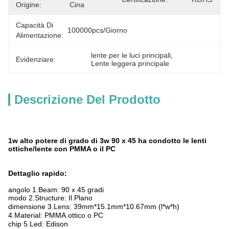
Origine:
Cina
Capacità Di
100000pcs/giorno
Alimentazione:
lente per le luci principali
, 
Evidenziare:
Lente leggera principale
Descrizione Del Prodotto
1w alto potere di grado di 3w 90 x 45 ha condotto le lenti
ottiche/lente con PMMA o il PC
Dettaglio rapido:
angolo 1.Beam: 90 x 45 gradi
modo 2.Structure: Il Plano
dimensione 3.Lens:
39mm*15.1mm*10.67mm (l*w*h)
4.Material: PMMA ottico o PC
chip 5.Led:
Edison