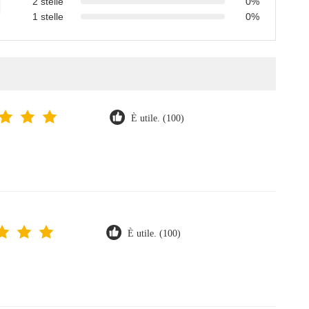
2 stelle
0%
1 stelle
0%
È utile. (100)
È utile. (100)