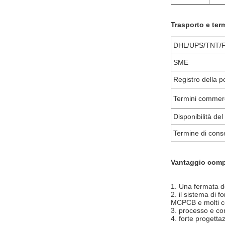
Trasporto e ter
DHL/UPS/TNT/
SME
Registro della p
Termini commerc
Disponibilità de
Termine di con
Vantaggio comp
1. Una fermata de
2. il sistema di 
MCPCB e molti co
3. processo e cont
4. forte progetta