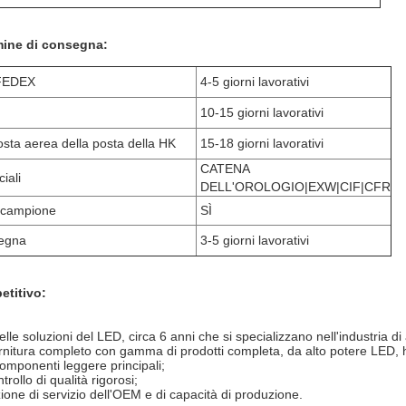
mine di consegna:
FEDEX
4-5 giorni lavorativi
10-15 giorni lavorativi
osta aerea della posta della HK
15-18 giorni lavorativi
CATENA
iali
DELL'OROLOGIO|EXW|CIF|CFR
l campione
SÌ
segna
3-5 giorni lavorativi
etitivo:
lle soluzioni del LED, circa 6 anni che si specializzano nell'industria di
fornitura completo con gamma di prodotti completa, da alto potere LED, ha c
mponenti leggere principali;
rollo di qualità rigorosi;
zione di servizio dell'OEM e di capacità di produzione.