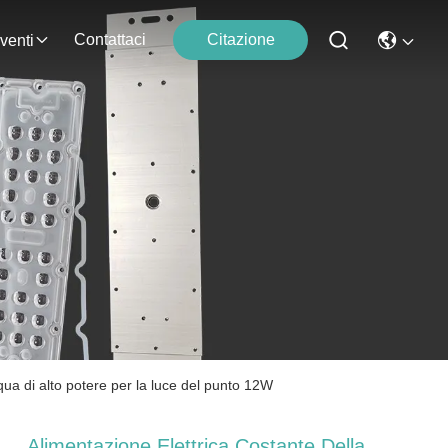
Contattaci
Citazione
venti
qua di alto potere per la luce del punto 12W
Alimentazione Elettrica Costante Della