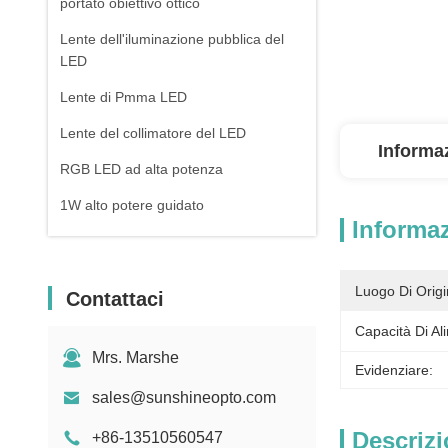
portato obiettivo ottico
Lente dell'iluminazione pubblica del
LED
Lente di Pmma LED
Lente del collimatore del LED
Informaz
RGB LED ad alta potenza
1W alto potere guidato
Informaz
PANNOCCHIA LED di alto potere
Lente di vetro del LED
Luogo Di Origi
Contattaci
Capacità Di Al
Mrs. Marshe
Evidenziare:
sales@sunshineopto.com
Descrizi
+86-13510560547