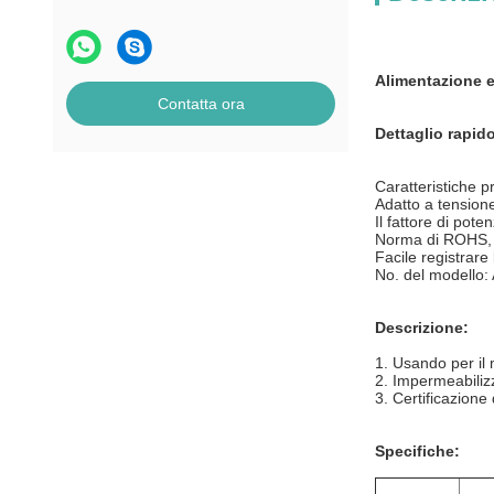
Alimentazione e
Contatta ora
Dettaglio rapid
Caratteristiche pr
Adatto a tension
Il fattore di pote
Norma di ROHS, c
Facile registrare 
No. del modello:
Descrizione:
1.
Usando per il
2.
Impermeabilizz
3.
Certificazione
Specifiche: