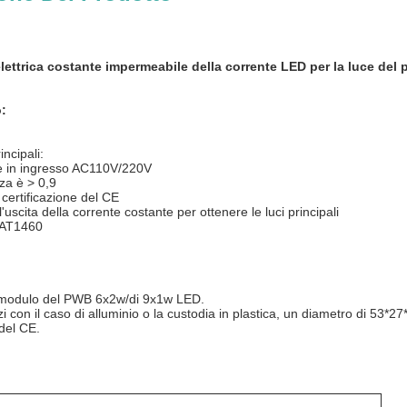
lettrica costante impermeabile
della corrente
LED
per la luce del
o:
incipali:
e in ingresso AC110V/220V
nza è > 0,9
ertificazione del CE
l'uscita della corrente costante per ottenere le luci principali
 AT1460
 modulo del PWB 6x2w/di 9x1w LED.
i con il caso di alluminio o la custodia in plastica, un diametro di 53*
 del CE.