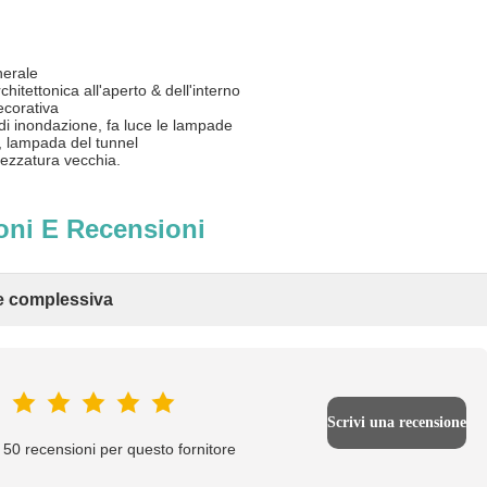
e generale
architettonica all'aperto & dell'interno
ne decorativa
e di inondazione, fa luce le lampade
, lampada del tunnel
trezzatura vecchia.
oni E Recensioni
e complessiva
Scrivi una recensione
50 recensioni per questo fornitore