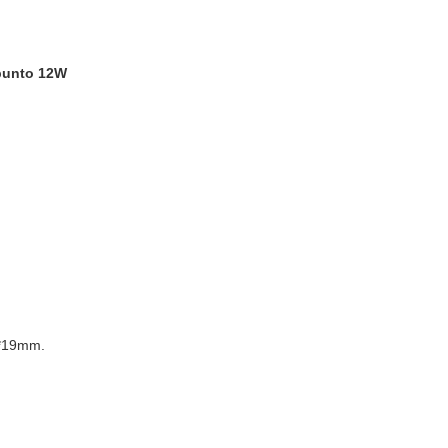
 punto 12W
27*19mm.