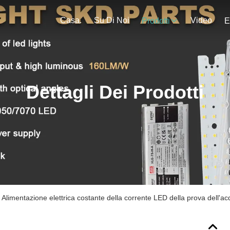
Casa.
Su Di Noi
Video
Prodotti
E
Dettagli Dei Prodotti
Alimentazione elettrica costante della corrente LED della prova dell'ac