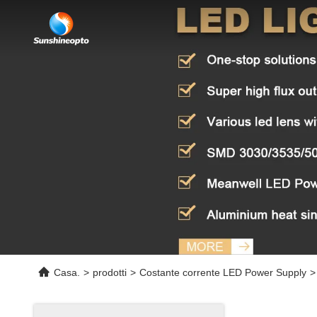
Casa.
>
prodotti
>
Costante corrente LED Power Supply
>