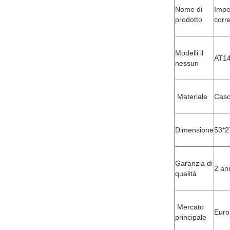
Nome di
Imper
prodotto
corr
Modelli il
AT1
nessun
Materiale
Caso
Dimensione
53*
Garanzia di
2 an
qualità
Mercato
Euro
principale