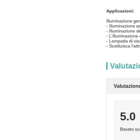
Applicazioni:
Illuminazion
- Illuminazione 
- Illuminazio
- L'illuminazion
- Lampada di via
- Sostituisca l'at
Valutazi
Valutazion
5.0
Basato su 