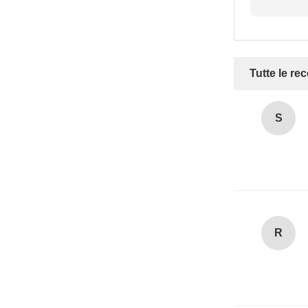
Tutte le re
S
R