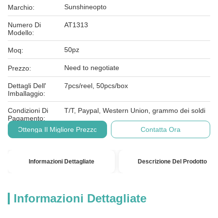
Sunshineopto
Marchio:
Numero Di
AT1313
Modello:
50pz
Moq:
Need to negotiate
Prezzo:
Dettagli Dell'
7pcs/reel, 50pcs/box
Imballaggio:
Condizioni Di
T/T, Paypal, Western Union, grammo dei soldi
Pagamento:
Ottenga Il Migliore Prezzo
Contatta Ora
Informazioni Dettagliate
Descrizione Del Prodotto
Informazioni Dettagliate