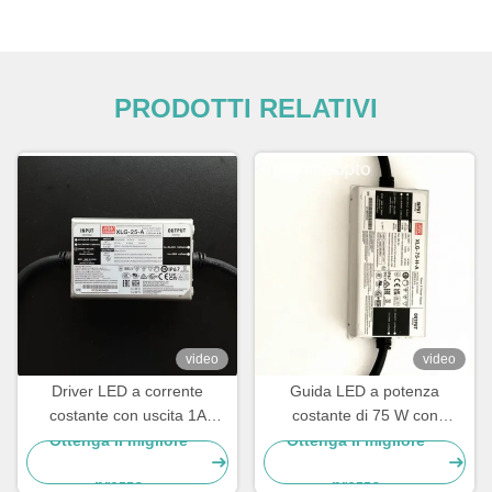
PRODOTTI RELATIVI
video
video
Driver LED a corrente
Guida LED a potenza
costante con uscita 1A
costante di 75 W con
impermeabile con efficienza
ingresso 100-305 VAC per
Ottenga il migliore
Ottenga il migliore
≥90%
applicazioni di illuminazione
prezzo
prezzo
a LED