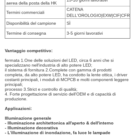
15-18 giorni lavorativi
aerea della posta della HK
CATENA
Termini commerciali
DELL'OROLOGIO|EXW|CIF|CFR
Disponibilità del campione
SÌ
Termine di consegna
3-5 giorni lavorativi
Vantaggio competitivo:
fermata 1.One delle soluzioni del LED, circa 6 anni che si
specializzano nell'industria di alto potere LED;
il sistema di fornitura 2.Complete con gamma di prodotti
completa, da alto potere LED, ha condotto la lente ottica, i driver
costanti principali, i moduli di MCPCB e molti componenti leggere
principali;
processo 3.Strict e controllo di qualità;
4.
Forte progettazione di servizio dell'OEM e di capacità di
produzione.
Applicazioni:
Illuminazione generale
-
Illuminazione architettonica all'aperto & dell'interno
-
Illuminazione decorativa
-
L'illuminazione di inondazione, fa luce le lampade