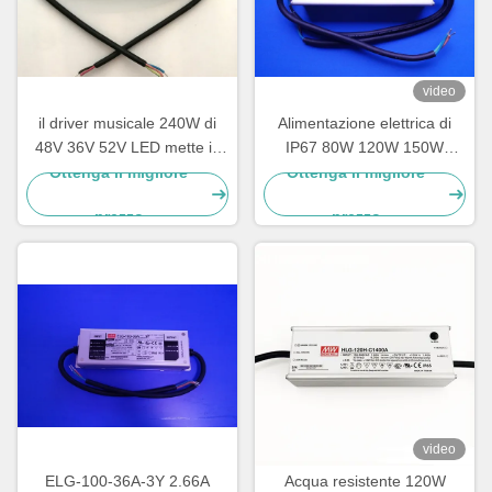
video
il driver musicale 240W di
Alimentazione elettrica di
48V 36V 52V LED mette in
IP67 80W 120W 150W
cortocircuito le protezioni per
Constant Current LED
Ottenga il migliore
Ottenga il migliore
iluminazione pubblica
prezzo
prezzo
video
ELG-100-36A-3Y 2.66A
Acqua resistente 120W