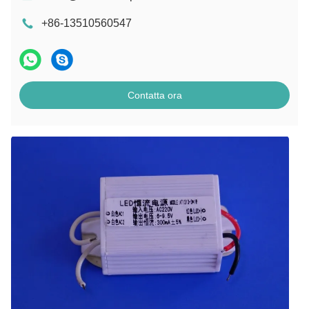
+86-13510560547
Contatta ora