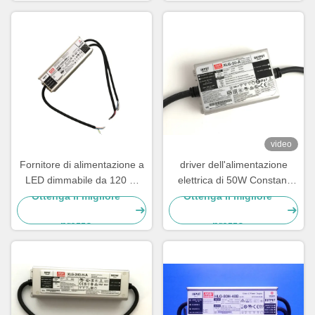
video
Fornitore di alimentazione a
driver dell'alimentazione
LED dimmabile da 120 W
elettrica di 50W Constant
48VDC per la luce di crescita
Current LED 24v 36v 48v
Ottenga il migliore
Ottenga il migliore
a LED
54v MEANWELL per le luci
prezzo
prezzo
del LED