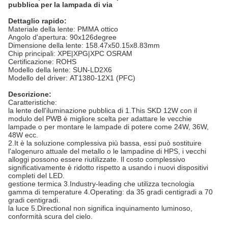
pubblica per la lampada di via
Dettaglio rapido:
Materiale della lente: PMMA ottico
Angolo d'apertura: 90x126degree
Dimensione della lente: 158.47x50.15x8.83mm
Chip principali: XPE|XPG|XPC OSRAM
Certificazione: ROHS
Modello della lente: SUN-LD2X6
Modello del driver: AT1380-12X1 (PFC)
Descrizione:
Caratteristiche:
la lente dell'iluminazione pubblica di 1.This SKD 12W con il
modulo del PWB è migliore scelta per adattare le vecchie
lampade o per montare le lampade di potere come 24W, 36W,
48W ecc.
2.It è la soluzione complessiva più bassa, essi può sostituire
l'alogenuro attuale del metallo o le lampadine di HPS, i vecchi
alloggi possono essere riutilizzate. Il costo complessivo
significativamente è ridotto rispetto a usando i nuovi dispositivi
completi del LED.
gestione termica 3.Industry-leading che utilizza tecnologia
gamma di temperature 4.Operating: da 35 gradi centigradi a 70
gradi centigradi.
la luce 5.Directional non significa inquinamento luminoso,
conformità scura del cielo.