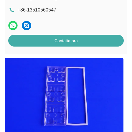
+86-13510560547
Contatta ora