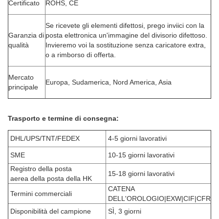
Certificato
ROHS, CE
Se ricevete gli elementi difettosi, prego inviici con la
Garanzia di
posta elettronica un'immagine del divisorio difettoso.
qualità
Invieremo voi la sostituzione senza caricatore extra,
o a rimborso di offerta.
Mercato
Europa, Sudamerica, Nord America, Asia
principale
Trasporto e termine di consegna:
DHL/UPS/TNT/FEDEX
4-5 giorni lavorativi
SME
10-15 giorni lavorativi
Registro della posta
15-18 giorni lavorativi
aerea della posta della HK
CATENA
Termini commerciali
DELL'OROLOGIO|EXW|CIF|CFR
Disponibilità del campione
SÌ, 3 giorni