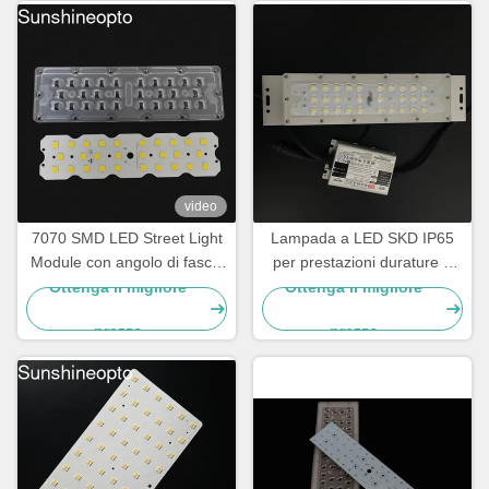
video
7070 SMD LED Street Light
Lampada a LED SKD IP65
Module con angolo di fascio
per prestazioni durature e
di 158x103 gradi e 5050
affidabili
Ottenga il migliore
Ottenga il migliore
SMD LED Chip per
prezzo
prezzo
illuminazione stradale da
50W-120W