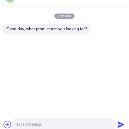
Contatto rapido
7:31 PM
Indirizzo
Good day, what product are you looking for?
Room7E, bloccano A, edificio di Binfen Shiji, strada di
Longxiang, distretto di Longgang, Shenzhen, Cina 518172
Telefono
86--13510560547
E-mail
sales@sunshineopto.com
Politica sulla privacy
|
Mappa del sito
| Buona qualità della
Cina Modulo dell'iluminazione pubblica del LED Fornitore. © di
Copyright 2014-2026 Sunshine Opto-electronics Enterprise
Co.,ltd . Tutti i diritti riservati.