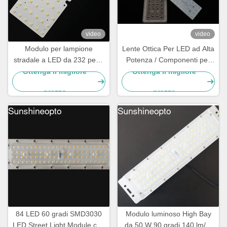
video
video
Modulo per lampione
Lente Ottica Per LED ad Alta
stradale a LED da 232 pezzi
Potenza / Componenti per
3030 SMD con angolo del
Lampioni Stradali a LED per
Ottenga il migliore
Ottenga il migliore
fascio di 115x150 gradi e
Lampade Stradali
prezzo
prezzo
lente per PC di grado ottico
84 LED 60 gradi SMD3030
Modulo luminoso High Bay
LED Street Light Module con
da 50 W 90 gradi 140 lm/W