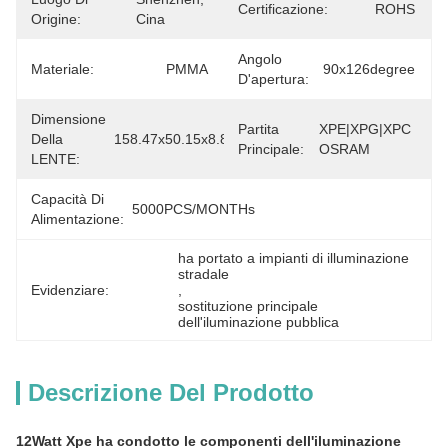
Certificazione:
ROHS
Origine:
Cina
Angolo
Materiale:
PMMA
90x126degree
D'apertura:
Dimensione
Partita
XPE|XPG|XPC 
Della
158.47x50.15x8.83mm
Principale:
OSRAM
LENTE:
Capacità Di
5000PCS/MONTHs
Alimentazione:
ha portato a impianti di illuminazione 
stradale
Evidenziare:
, 
sostituzione principale 
dell'iluminazione pubblica
Descrizione Del Prodotto
12Watt Xpe ha condotto le componenti dell'iluminazione