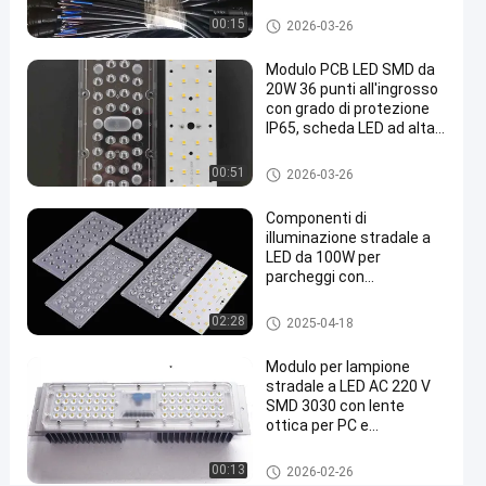
del
Componenti dell'iluminazione
00:15
2026-03-26
pubblica del LED
BORDO
Modulo PCB LED SMD da
ED
20W 36 punti all'ingrosso
ALTA
con grado di protezione
IP65, scheda LED ad alta
LENTE
potenza per lampioni /
della
illuminazione esterna
Componenti dell'iluminazione
00:51
2026-03-26
pubblica del LED
BAIA
Componenti di
60
illuminazione stradale a
GRADI
LED da 100W per
parcheggi con
Parla
temperatura di colore
Componenti
3000K-6000K
2022-
381
Componenti dell'iluminazione
02:28
2025-04-18
adesso.
dell'iluminazione
pubblica del LED
05-27
opinioni
pubblica del LED
Condividi
Modulo per lampione
stradale a LED AC 220 V
#
SMD 3030 con lente
elementi
ottica per PC e
leggeri
dissipatore di calore
principali
Componenti dell'iluminazione
00:13
2026-02-26
pubblica del LED