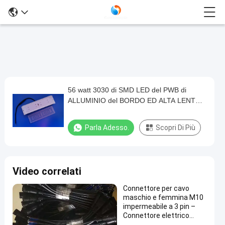
56 watt 3030 di SMD LED del PWB di
56
ALLUMINIO del BORDO ED ALTA LENTE
watt
della BAIA 60 GRADI
3030
Parla Adesso.
Scopri Di Più
di
SMD
LED
Video correlati
del
Connettore per cavo
PWB
maschio e femmina M10
di
impermeabile a 3 pin –
Connettore elettrico
ALLUMINIO
industriale IP67