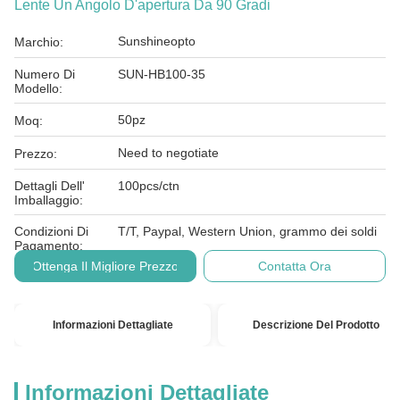
Lente Un Angolo D'apertura Da 90 Gradi
Sunshineopto
Marchio:
Numero Di
SUN-HB100-35
Modello:
50pz
Moq:
Need to negotiate
Prezzo:
Dettagli Dell'
100pcs/ctn
Imballaggio:
Condizioni Di
T/T, Paypal, Western Union, grammo dei soldi
Pagamento:
Ottenga Il Migliore Prezzo
Contatta Ora
Informazioni Dettagliate
Descrizione Del Prodotto
Informazioni Dettagliate