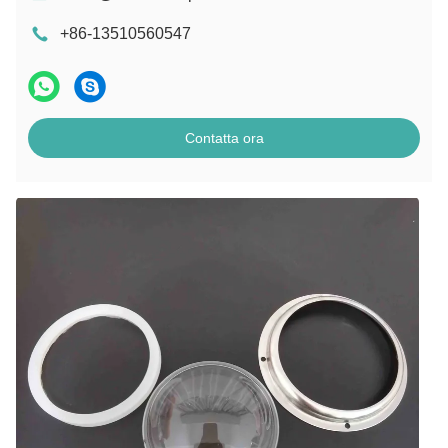
+86-13510560547
Contatta ora