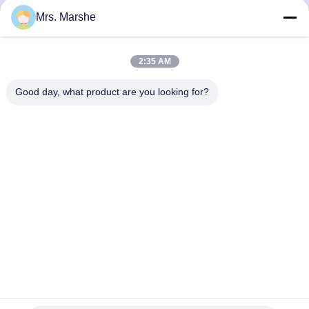
Mrs. Marshe
Contatto rapido
2:35 AM
Indirizzo
Good day, what product are you looking for?
Room7E, bloccano A, edificio di Binfen Shiji, strada di
Longxiang, distretto di Longgang, Shenzhen, Cina 518172
Telefono
86--13510560547
E-mail
sales@sunshineopto.com
Politica sulla privacy
|
Mappa del sito
| Buona qualità della
Cina Modulo dell'iluminazione pubblica del LED Fornitore. © di