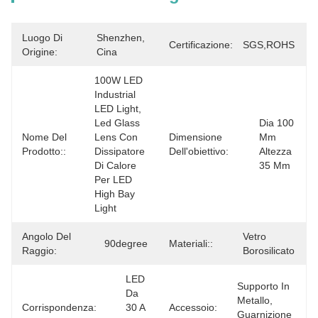
Luogo Di
Shenzhen, 
Certificazione:
SGS,ROHS
Origine:
Cina
100W LED 
Industrial 
LED Light, 
Led Glass 
Dia 100 
Nome Del
Lens Con 
Dimensione
Mm 
Prodotto::
Dissipatore 
Dell'obiettivo:
Altezza 
Di Calore 
35 Mm
Per LED 
High Bay 
Light
Angolo Del
Vetro 
90degree
Materiali::
Raggio:
Borosilicato
LED 
Supporto In 
Da 
Metallo, 
Corrispondenza:
30 A 
Accessoio:
Guarnizione 