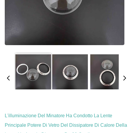
L'illuminazione Del Minatore Ha Condotto La Lente
Principale Potere Di Vetro Del Dissipatore Di Calore Della