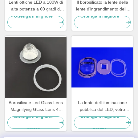
Lenti ottiche LED a 100W di
Il borosilicato la lente della
alta potenza a 60 gradi di
lente d'ingrandimento della
vetro borosilicato per luce
lente di vetro al piombo 45
Ottenga il migliore
Ottenga il migliore
alta
gradi
prezzo
prezzo
Borosilicate Led Glass Lens
La lente dell'iluminazione
Magnifying Glass Lens 45
pubblica del LED, vetro
Degree SGS passed
borosilicato ha condotto la
Ottenga il migliore
Ottenga il migliore
lente ottica per illuminazione
prezzo
prezzo
del parco