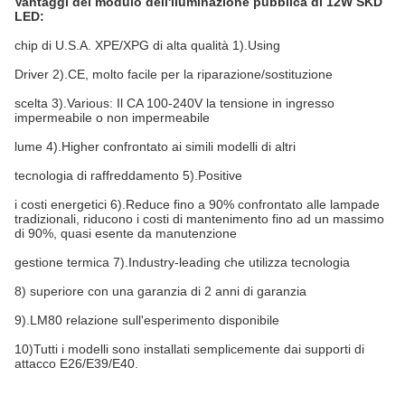
Vantaggi del modulo dell'iluminazione pubblica di 12W SKD
LED:
chip di U.S.A. XPE/XPG di alta qualità 1).Using
Driver 2).CE, molto facile per la riparazione/sostituzione
scelta 3).Various: Il CA 100-240V la tensione in ingresso
impermeabile o non impermeabile
lume 4).Higher confrontato ai simili modelli di altri
tecnologia di raffreddamento 5).Positive
i costi energetici 6).Reduce fino a 90% confrontato alle lampade
tradizionali, riducono i costi di mantenimento fino ad un massimo
di 90%, quasi esente da manutenzione
gestione termica 7).Industry-leading che utilizza tecnologia
8) superiore con una garanzia di 2 anni di garanzia
9).LM80 relazione sull'esperimento disponibile
10)Tutti i modelli sono installati semplicemente dai supporti di
attacco E26/E39/E40.