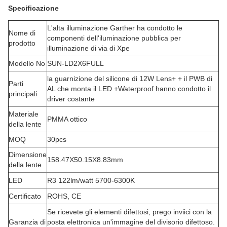
Specificazione
L'alta illuminazione Garther ha condotto le
Nome di
componenti dell'iluminazione pubblica per
prodotto
illuminazione di via di Xpe
Modello No
SUN-LD2X6FULL
la guarnizione del silicone di 12W Lens+ + il PWB di
Parti
AL che monta il LED +Waterproof hanno condotto il
principali
driver costante
Materiale
PMMA ottico
della lente
MOQ
30pcs
Dimensione
158.47X50.15X8.83mm
della lente
LED
R3 122lm/watt 5700-6300K
Certificato
ROHS, CE
Se ricevete gli elementi difettosi, prego inviici con la
Garanzia di
posta elettronica un'immagine del divisorio difettoso.