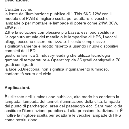
Descrizione:
Caratteristiche:
la lente dell'iluminazione pubblica di 1.This SKD 12W con il
modulo del PWB è migliore scelta per adattare le vecchie
lampade o per montare le lampade di potere come 24W, 36W,
48W ecc.
2.It è la soluzione complessiva più bassa, essi può sostituire
l'alogenuro attuale del metallo o le lampadine di HPS, i vecchi
alloggi possono essere riutilizzate. Il costo complessivo
significativamente è ridotto rispetto a usando i nuovi dispositivi
completi del LED.
gestione termica 3.Industry-leading che utilizza tecnologia
gamma di temperature 4.Operating: da 35 gradi centigradi a 70
gradi centigradi
la luce 5.Directional non significa inquinamento luminoso,
conformità scura del cielo.
Applicazioni:
È utilizzato nell'iluminazione pubblica, alto modo ha condotto la
lampada, lampada del tunnel, illuminazione della città, lampada
del punto di parcheggio, area del paesaggio ecc. Sarà meglio da
sostituire l'iluminazione pubblica ad alta pressione tradizionale. È
inoltre la migliore scelta per adattare le vecchie lampade di HPS
come sostituzione.