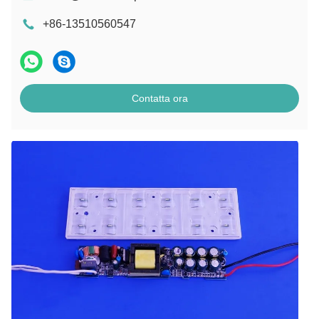
+86-13510560547
Contatta ora