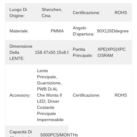
Luogo Di
Shenzhen, 
Certificazione:
ROHS
Origine:
Cina
Angolo
Materiale:
PMMA
90X126Ddegree
D'apertura:
Dimensione
Partita
XPE|XPG|XPC 
Della
158.47x50.15x8.83mm
Principale:
OSRAM
LENTE:
Lente 
Principale, 
Guarnizione, 
PWB Di AL 
Accessory:
Che Monta Il 
Certificazione:
ROHS
LED, Driver 
Costante 
Principale 
Impermeabile
Capacità Di
5000PCS/MONTHs