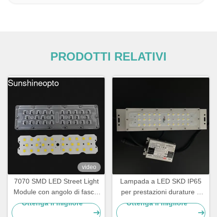
PRODOTTI RELATIVI
video
7070 SMD LED Street Light
Lampada a LED SKD IP65
Module con angolo di fascio
per prestazioni durature e
di 158x103 gradi e 5050
affidabili
Ottenga il migliore
Ottenga il migliore
SMD LED Chip per