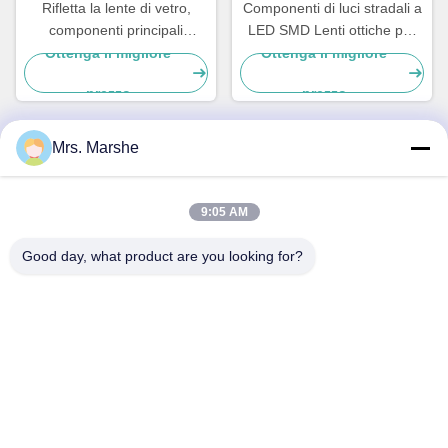
Rifletta la lente di vetro,
Componenti di luci stradali a
componenti principali
LED SMD Lenti ottiche per
dell'iluminazione pubblica
lampadari stradali
Ottenga il migliore
Ottenga il migliore
con alto potere principale
prezzo
prezzo
Mrs. Marshe
Contatto rapido
9:05 AM
Indirizzo
Good day, what product are you looking for?
Room7E, bloccano A, edificio di Binfen Shiji, strada di
Longxiang, distretto di Longgang, Shenzhen, Cina 518172
Telefono
86--13510560547
E-mail
sales@sunshineopto.com